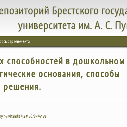
епозиторий Брестского госуд
университета им. А. С. П
росмотр элемента
их способностей в дошкольном
етические основания, способы
решения.
.by:443/handle/123456789/4459