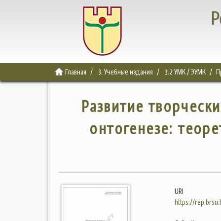
Р
Главная
3. Учебные издания
3.2 УМК / ЭУМК
П
Развитие творческ
онтогенезе: теор
URI
https://rep.brsu