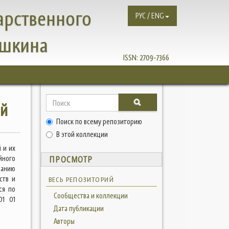
арственного
РУС / ENG
ушкина
ISSN:
2709-7366
ий
Поиск по всему репозиторию
В этой коллекции
 и их
йного
ПРОСМОТР
ванию
ств и
ВЕСЬ РЕПОЗИТОРИЙ
ся по
Сообщества и коллекции
01 01
Дата публикации
Авторы