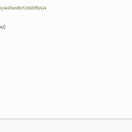
.by:443/handle/123456789/424
742]