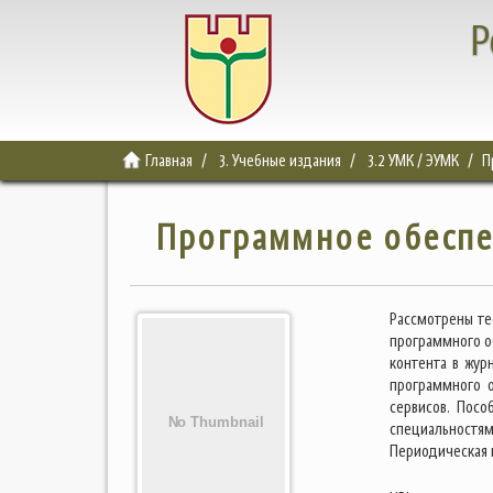
Р
Главная
3. Учебные издания
3.2 УМК / ЭУМК
П
Программное обеспе
Рассмотрены те
программного о
контента в жур
программного 
сервисов. Пос
специальностя
Периодическая 