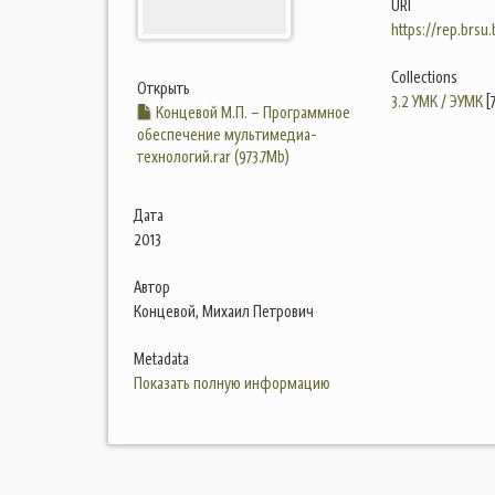
URI
https://rep.brsu
Collections
Открыть
3.2 УМК / ЭУМК
[
Концевой М.П. – Программное
обеспечение мультимедиа-
технологий.rar (973.7Mb)
Дата
2013
Автор
Концевой, Михаил Петрович
Metadata
Показать полную информацию