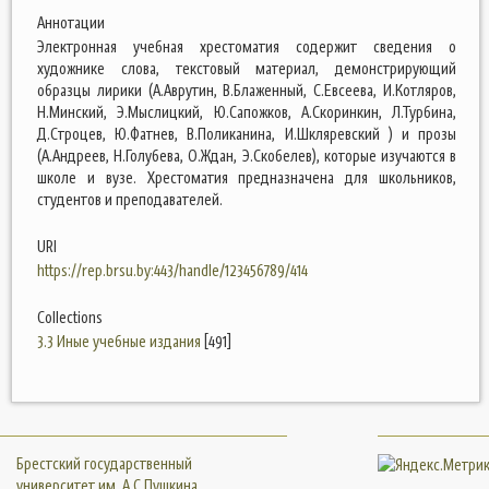
Аннотации
Электронная учебная хрестоматия содержит сведения о
художнике слова, текстовый материал, демонстрирующий
образцы лирики (А.Аврутин, В.Блаженный, С.Евсеева, И.Котляров,
Н.Минский, Э.Мыслицкий, Ю.Сапожков, А.Скоринкин, Л.Турбина,
Д.Строцев, Ю.Фатнев, В.Поликанина, И.Шкляревский ) и прозы
(А.Андреев, Н.Голубева, О.Ждан, Э.Скобелев), которые изучаются в
школе и вузе. Хрестоматия предназначена для школьников,
студентов и преподавателей.
URI
https://rep.brsu.by:443/handle/123456789/414
Collections
3.3 Иные учебные издания
[491]
Брестский государственный
университет им. А.С.Пушкина