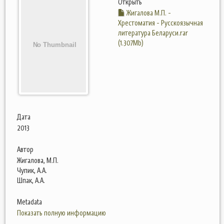
Открыть
Жигалова М.П. -
Хрестоматия - Русскоязычная
литература Беларуси.rar
(1.307Mb)
Дата
2013
Автор
Жигалова, М.П.
Чупик, А.А.
Шпак, А.А.
Metadata
Показать полную информацию