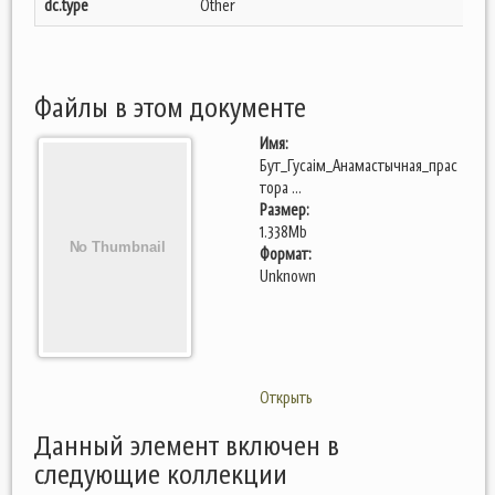
dc.type
Other
Файлы в этом документе
Имя:
Бут_Гусаім_Анамастычная_прас
тора ...
Размер:
1.338Mb
Формат:
Unknown
Открыть
Данный элемент включен в
следующие коллекции