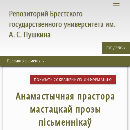
Toggle
Репозиторий Брестского
navigati
государственного университета им.
А. С. Пушкина
РУС / ENG
Просмотр элемента
ПОКАЗАТЬ СОКРАЩЕННУЮ ИНФОРМАЦИЮ
Анамастычная прастора
мастацкай прозы
пісьменнікаў