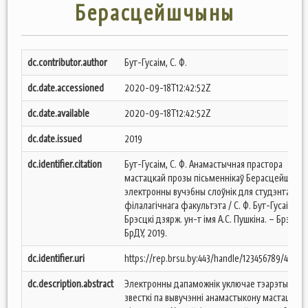
Берасцейшчыны
dc.contributor.author
Бут-Гусаім, С. Ф.
dc.date.accessioned
2020-09-18T12:42:52Z
dc.date.available
2020-09-18T12:42:52Z
dc.date.issued
2019
dc.identifier.citation
Бут-Гусаім, С. Ф. Анамастычная прастора
мастацкай прозы пісьменнікаў Берасцейшчыны
электронны вучэбны слоўнік для студэнтаў
філалагічнага факультэта / С. Ф. Бут-Гусаім ;
Брэсцкі дзярж. ун-т імя А.С. Пушкіна. – Брэст :
БрДУ, 2019.
dc.identifier.uri
https://rep.brsu.by:443/handle/123456789/412
dc.description.abstract
Электронны дапаможнік уключае тэарэтычныя
звесткі па вывучэнні анамастыкону мастацкай