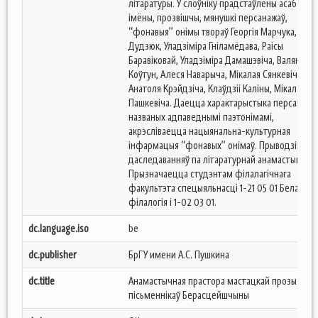
літаратуры. У слоўніку прадстаўлены асабовыя
імёны, прозвішчы, мянушкі персанажаў,
“фонавыя” онімы твораў Георгія Марчука, Зіна
Дудзюк, Уладзіміра Гніламёдава, Раісы
Баравіковай, Уладзіміра Дамашэвіча, Валянцін
Коўтун, Алеся Наварыча, Мікалая Сянкевіча,
Анатоля Крэйдзіча, Клаўдзіі Каліны, Мікалая
Пашкевіча. Даецца характарыстыка персанажаў
названых адпаведнымі паэтонімамі,
акрэсліваецца нацыянальна-культурная
інфармацыя “фонавых” онімаў. Прыводзіцца с
даследаванняў па літаратурнай анамастыцы.
Прызначаецца студэнтам філалагічнага
факультэта спецыяльнасці 1-21 05 01 Беларуск
філалогія і 1-02 03 01.
dc.language.iso
be
dc.publisher
БрГУ имени А.С. Пушкина
dc.title
Анамастычная прастора мастацкай прозы
пісьменнікаў Берасцейшчыны