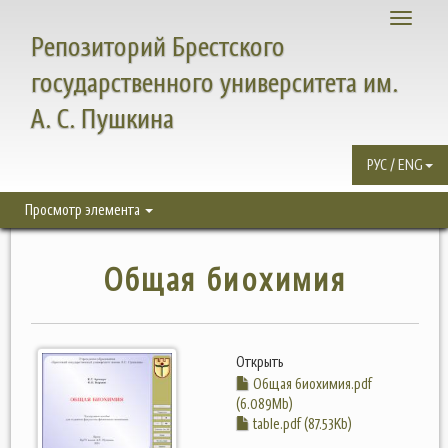
Toggle
Репозиторий Брестского
navigati
государственного университета им.
А. С. Пушкина
РУС / ENG
Просмотр элемента
Общая биохимия
Открыть
Общая биохимия.pdf
(6.089Mb)
table.pdf (87.53Kb)