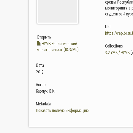
среды Республи
мониторинга в 
студентов 4 кур
URI
https://rep.brsu
Открыть
ЭУМК Экологический
Collections
мониторинг.rar (10.37Mb)
3.2 УМК / ЭУМК
[
Дата
2019
Автор
Карпук, В.К.
Metadata
Показать полную информацию