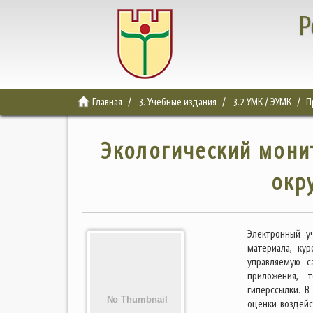
Р
Главная
3. Учебные издания
3.2 УМК / ЭУМК
П
Экологический монит
окр
Электронный у
материала, кур
управляемую с
приложения, т
гиперссылки. 
оценки воздей