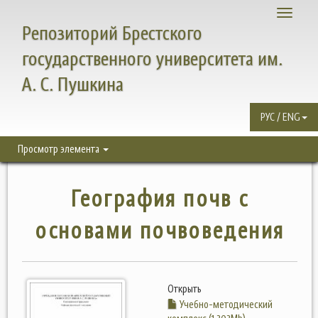
Toggle
Репозиторий Брестского
navigati
государственного университета им.
А. С. Пушкина
РУС / ENG
Просмотр элемента
География почв с
основами почвоведения
Открыть
Учебно-методический