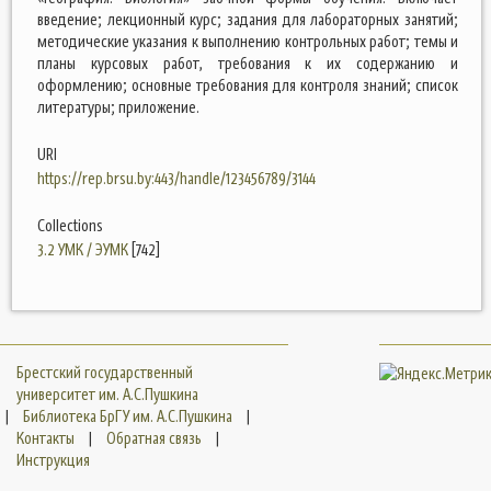
введение; лекционный курс; задания для лабораторных занятий;
методические указания к выполнению контрольных работ; темы и
планы курсовых работ, требования к их содержанию и
оформлению; основные требования для контроля знаний; список
литературы; приложение.
URI
https://rep.brsu.by:443/handle/123456789/3144
Collections
3.2 УМК / ЭУМК
[742]
Брестский государственный
университет им. А.С.Пушкина
|
Библиотека БрГУ им. А.С.Пушкина
|
Контакты
|
Обратная связь
|
Инструкция