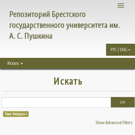
Toggle
Репозиторий Брестского
navigati
государственного университета им.
А. С. Пушкина
РУС / ENG
Искать
Искать
OK
Тема: Беларусь ×
Show Advanced Filters