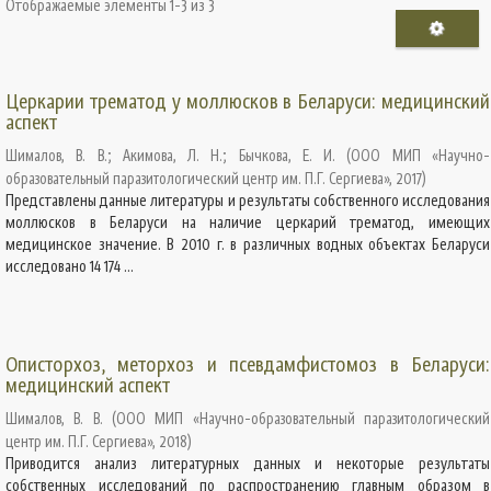
Отображаемые элементы 1-3 из 3
Церкарии трематод у моллюсков в Беларуси: медицинский
аспект
Шималов, В. В.
;
Акимова, Л. Н.
;
Бычкова, Е. И.
(
ООО МИП «Научно-
образовательный паразитологический центр им. П.Г. Сергиева»
,
2017
)
Представлены данные литературы и результаты собственного исследования
моллюсков в Беларуси на наличие церкарий трематод, имеющих
медицинское значение. В 2010 г. в различных водных объектах Беларуси
исследовано 14 174 ...
Описторхоз, меторхоз и псевдамфистомоз в Беларуси:
медицинский аспект
Шималов, В. В.
(
ООО МИП «Научно-образовательный паразитологический
центр им. П.Г. Сергиева»
,
2018
)
Приводится анализ литературных данных и некоторые результаты
собственных исследований по распространению главным образом в