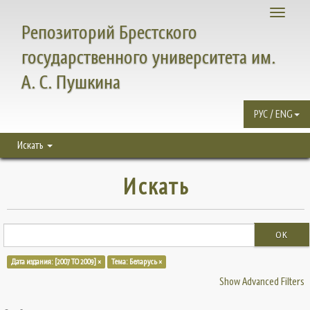
Toggle
Репозиторий Брестского
navigati
государственного университета им.
А. С. Пушкина
РУС / ENG
Искать
Искать
OK
Дата издания: [2007 TO 2009] ×
Тема: Беларусь ×
Show Advanced Filters