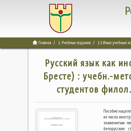
Р
Главная
3. Учебные издания
3.3 Иные учебные и
Русский язык как и
Бресте) : учебн.-ме
студентов филол.
Пособие нацеле
из числа иност
знаменитым лю
белорусские с