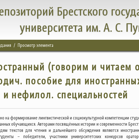
епозиторий Брестского госуд
университета им. А. С. П
здания
Просмотр элемента
ностранный (говорим и читаем 
тодич. пособие для иностранны
 и нефилол. специальностей
но на формирование лингвистической и социокультурной компетенции студ
ранных обучающихся. Авторами посвящённых истории и современности Бреста
дям текстов для чтения и дальнейшего обсуждения являются иностран
туденты – победители, участники университетских конкурсов оратор