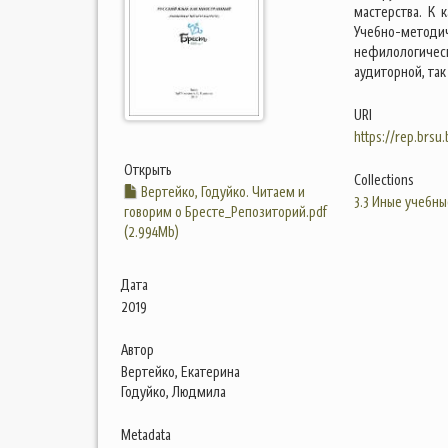
мастерства. К 
Учебно-методи
нефилологичес
аудиторной, так
URI
https://rep.brsu
Открыть
Collections
Вертейко, Годуйко. Читаем и
3.3 Иные учебны
говорим о Бресте_Репозиторий.pdf
(2.994Mb)
Дата
2019
Автор
Вертейко, Екатерина
Годуйко, Людмила
Metadata