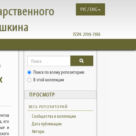
арственного
РУС / ENG
ушкина
ISSN:
2709-7366
о
Поиск по всему репозиторию
х
В этой коллекции
ПРОСМОТР
ВЕСЬ РЕПОЗИТОРИЙ
ентов
Сообщества и коллекции
, его
Дата публикации
ные и
Авторы
ского