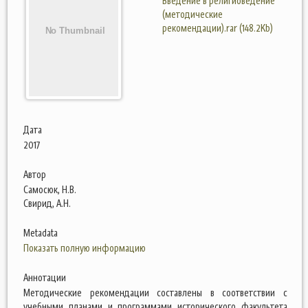
Введение в религиоведение
(методические
рекомендации).rar (148.2Kb)
Дата
2017
Автор
Самосюк, Н.В.
Свирид, А.Н.
Metadata
Показать полную информацию
Аннотации
Методические рекомендации составлены в соответствии с
учебными планами и программами исторического факультета