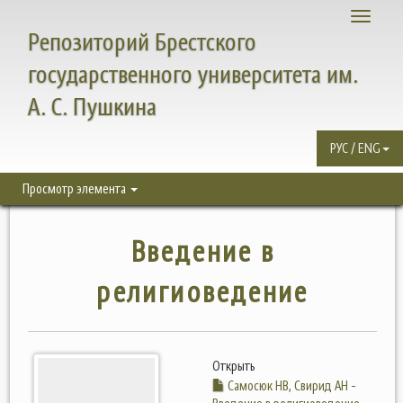
Toggle
Репозиторий Брестского
navigati
государственного университета им.
А. С. Пушкина
РУС / ENG
Просмотр элемента
Введение в
религиоведение
Открыть
Самосюк НВ, Свирид АН -