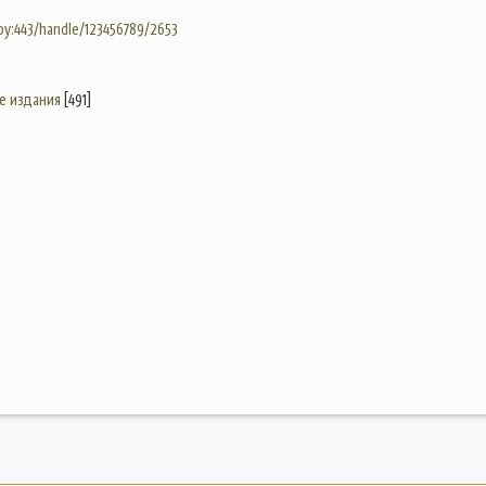
.by:443/handle/123456789/2653
е издания
[491]