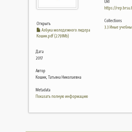
URI
https://rep.brsu
Collections
Открыть
3.3 Иные учебны
Азбука молодежного лидера
Кошик.pdf (2.791Mb)
Дата
2017
Автор
Кошик, Татьяна Николаевна
Metadata
Показать полную информацию