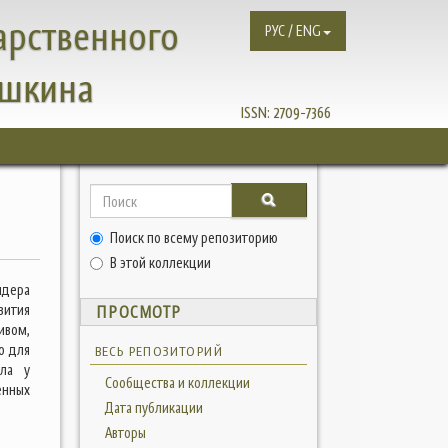
арственного
РУС / ENG
ушкина
ISSN:
2709-7366
Поиск по всему репозиторию
В этой коллекции
идера
вития
ПРОСМОТР
ивом,
о для
ВЕСЬ РЕПОЗИТОРИЙ
ала у
Сообщества и коллекции
енных
Дата публикации
Авторы