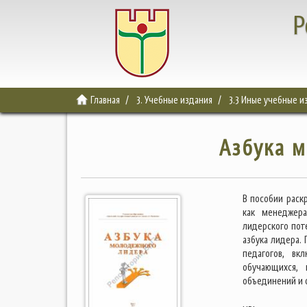
Р
Главная
3. Учебные издания
3.3 Иные учебные и
Азбука 
В пособии раск
как менеджера
лидерского пот
азбука лидера.
педагогов, вк
обучающихся, 
объединений и 