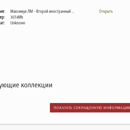
мя:
Максимук ЛМ - Второй иностранный ...
Открыть
ер:
307.4Mb
ат:
Unknown
дующие коллекции
ПОКАЗАТЬ СОКРАЩЕННУЮ ИНФОРМАЦИ