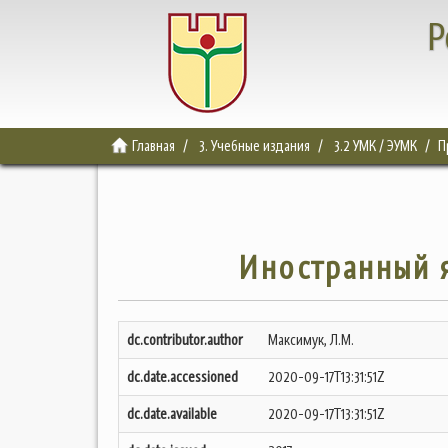
Р
Главная
3. Учебные издания
3.2 УМК / ЭУМК
П
Иностранный я
dc.contributor.author
Максимук, Л.М.
dc.date.accessioned
2020-09-17T13:31:51Z
dc.date.available
2020-09-17T13:31:51Z