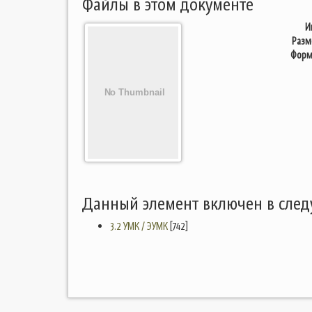
Файлы в этом документе
И
Разм
Форм
Данный элемент включен в сле
3.2 УМК / ЭУМК
[742]