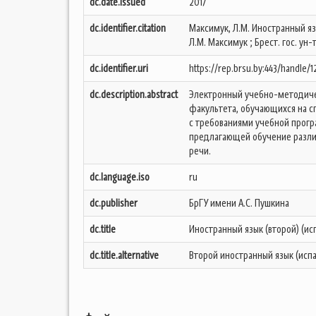
dc.date.issued
2017
dc.identifier.citation
Максимук, Л.М. Иностранный я
Л.М. Максимук ; Брест. гос. ун-т
dc.identifier.uri
https://rep.brsu.by:443/handle/
dc.description.abstract
Электронный учебно-методиче
факультета, обучающихся на с
с требованиями учебной прогр
предлагающей обучение разли
речи.
dc.language.iso
ru
dc.publisher
БрГУ имени А.С. Пушкина
dc.title
Иностранный язык (второй) (ис
dc.title.alternative
Второй иностранный язык (исп