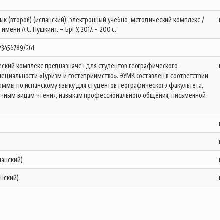
зык (второй) (испанский): электронный учебно-методический комплекс /
 имени А.С. Пушкина. – БрГУ, 2017. - 200 с.
123456789/261
ский комплекс предназначен для студентов географического
пециальности «Туризм и гостеприимство». ЭУМК составлен в соответствии
аммы по испанскому языку для студентов географического факультета,
чным видам чтения, навыкам профессионального общения, письменной
панский)
анский)