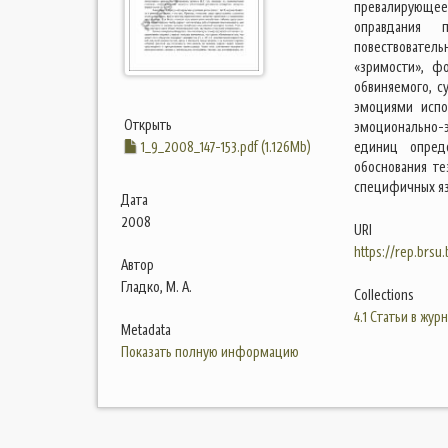
превалирующее 
оправдания 
повествователь
«зримости», ф
обвиняемого, с
эмоциями испо
Открыть
эмоционально-
1_9_2008_147-153.pdf (1.126Mb)
единиц опреде
обоснования те
специфичных яз
Дата
2008
URI
https://rep.brsu
Автор
Гладко, М. А.
Collections
4.1 Статьи в жур
Metadata
Показать полную информацию