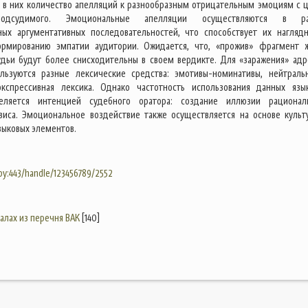
в них количество апелляций к разнообразным отрицательным эмоциям с 
подсудимого. Эмоциональные апелляции осуществляются в ра
ных аргументативных последовательностей, что способствует их наглядн
ормированию эмпатии аудитории. Ожидается, что, «прожив» фрагмент 
удьи будут более снисходительны в своем вердикте. Для «заражения» адр
льзуются разные лексические средства: эмотивы-номинативы, нейтраль
экспрессивная лексика. Однако частотность использования данных язы
ляется интенцией судебного оратора: создание иллюзии рационал
зиса. Эмоциональное воздействие также осуществляется на основе культ
ыковых элементов.
.by:443/handle/123456789/2552
налах из перечня ВАК
[140]