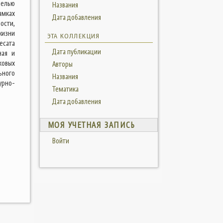
целью
Названия
мках
Дата добавления
ости,
жизни
ЭТА КОЛЛЕКЦИЯ
есата
Дата публикации
ная и
ковых
Авторы
ьного
Названия
урно-
Тематика
Дата добавления
МОЯ УЧЕТНАЯ ЗАПИСЬ
Войти