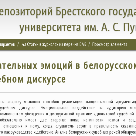
епозиторий Брестского госуд
университета им. А. С. П
спирантов
4.1 Статьи в журналах из перечня ВАК
Просмотр элемента
ательных эмоций в белорусско
ебном дискурсе
ена анализу языковых способов реализации эмоциональной аргумента
судебном дискурсе. Эмоциональное воздействие на аудиторию явл
компонентом убеждения в дискурсивной практике адвокатской судебной 
 обязательно имеет две стороны: показ истинности тезиса и соз
о отношения к нему, когда слушатель верит в правильность сказанн
го как руководство к действию. Анализ белорусских судебных речей обнаруж