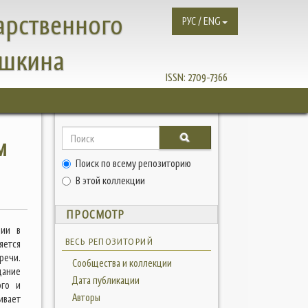
арственного
РУС / ENG
ушкина
ISSN:
2709-7366
м
Поиск по всему репозиторию
В этой коллекции
ПРОСМОТР
ции в
ВЕСЬ РЕПОЗИТОРИЙ
яется
речи.
Сообщества и коллекции
дание
Дата публикации
ого и
Авторы
ивает