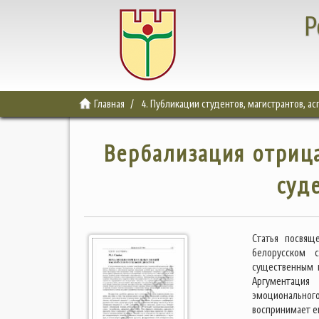
Р
Главная
4. Публикации студентов, магистрантов, а
Вербализация отриц
суд
Статья посвящ
белорусском 
существенным 
Аргументация
эмоциональног
воспринимает е