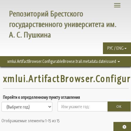
Toggle
Репозиторий Брестского
navigati
государственного университета им.
А. С. Пушкина
РУС / ENG
xmlui.ArtifactBrowser.ConfigurableBrowse.trail.metadata.dateissued
xmlui.ArtifactBrowser.Configu
Перейти к определенному пункту оглавления
OK
Отображаемые элементы 1-15 из 15