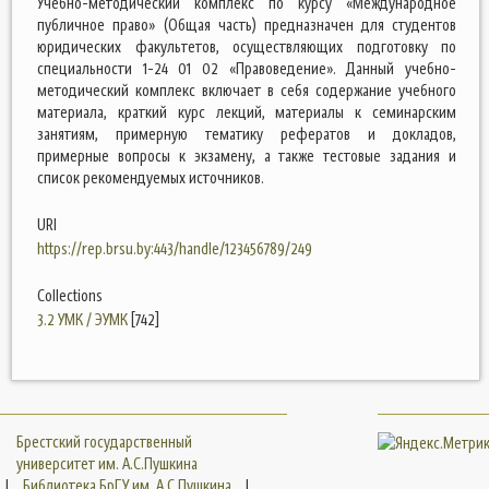
Учебно-методический комплекс по курсу «Международное
публичное право» (Общая часть) предназначен для студентов
юридических факультетов, осуществляющих подготовку по
специальности 1-24 01 02 «Правоведение». Данный учебно-
методический комплекс включает в себя содержание учебного
материала, краткий курс лекций, материалы к семинарским
занятиям, примерную тематику рефератов и докладов,
примерные вопросы к экзамену, а также тестовые задания и
список рекомендуемых источников.
URI
https://rep.brsu.by:443/handle/123456789/249
Collections
3.2 УМК / ЭУМК
[742]
Брестский государственный
университет им. А.С.Пушкина
|
Библиотека БрГУ им. А.С.Пушкина
|