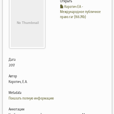
Открыть
Коротич ЕА -
Международное публичное
право.rar (166.7Kb)
Дата
2017
Автор
Коротич, Е.А.
Metadata
Показать полную информацию
Аннотации