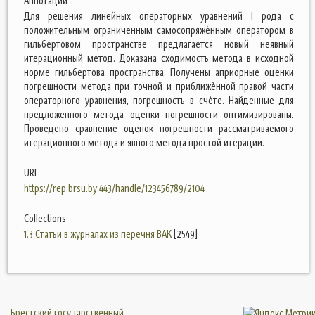
Аннотации
Для решения линейных операторных уравнений I рода с
положительным ограниченным самосопряжѐнным оператором в
гильбертовом пространстве предлагается новый неявный
итерационный метод. Доказана сходимость метода в исходной
норме гильбертова пространства. Получены априорные оценки
погрешности метода при точной и приближѐнной правой части
операторного уравнения, погрешность в счѐте. Найденные для
предложенного метода оценки погрешности оптимизированы.
Проведено сравнение оценок погрешности рассматриваемого
итерационного метода и явного метода простой итерации.
URI
https://rep.brsu.by:443/handle/123456789/2104
Collections
1.3 Статьи в журналах из перечня ВАК
[2549]
Брестский государственный