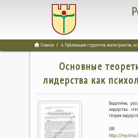
Р
Главная
4. Публикации студентов, магистрантов, а
Основные теорет
лидерства как психо
Выделены, рас
лидерства: «те
теория лидерств
URI
https://rep.brsu