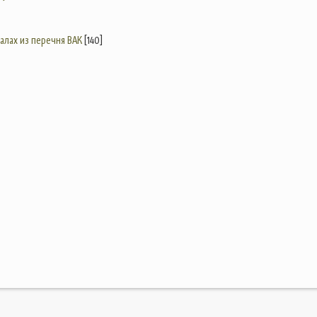
налах из перечня ВАК
[140]