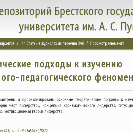
епозиторий Брестского госуд
университета им. А. С. П
спирантов
4.1 Статьи в журналах из перечня ВАК
Просмотр элемента
ические подходы к изучению
лого-педагогического феноме
смотрены и проанализированы основные теоретические подходы к изу
ория черт лидерства», концепция харизматического лидерства, ситуаци
а, мотивационная теория лидерства.
.by:443/handle/123456789/1872