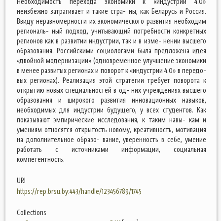
Необходимость перехода экономики к «индустрии 4.0»
неизбежно затрагивает и такие стра- ны, как Беларусь и Россия.
Ввиду неравномерности их экономического развития необходим
региональ- ный подход, учитывающий потребности конкретных
регионов как в развитии индустрии, так и в изме- нении высшего
образования. Российскими социологами была предложена идея
«двойной модернизации» (одновременное улучшение экономики
в менее развитых регионах и поворот к «индустрии 4.0» в передо-
вых регионах). Реализация этой стратегии требует поворота к
открытию новых специальностей в од- них учреждениях высшего
образования и широкого развития инновационных навыков,
необходимых для индустрии будущего, у всех студентов. Как
показывают эмпирические исследования, к таким навы- кам и
умениям относятся открытость новому, креативность, мотивация
на дополнительное образо- вание, уверенность в себе, умение
работать с источниками информации, социальная
компетентность.
URI
https://rep.brsu.by:443/handle/123456789/1745
Collections