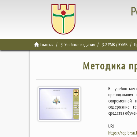
Р
Главная
3. Учебные издания
3.2 УМК / ЭУМК
П
Методика п
В учебно-мет
преподавания 
современной п
содержание ге
средства обуче
URI
https://rep.brsu