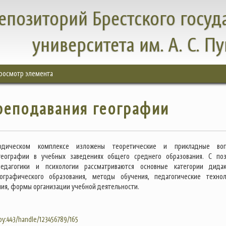
епозиторий Брестского госуд
университета им. А. С. П
росмотр элемента
реподавания географии
одическом комплексе изложены теоретические и прикладные воп
географии в учебных заведениях общего среднего образования. С по
едагогики и психологии рассматриваются основные категории дидак
ографического образования, методы обучения, педагогические технол
ния, формы организации учебной деятельности.
.by:443/handle/123456789/165