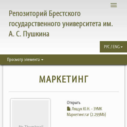
Toggle
Репозиторий Брестского
navigati
государственного университета им.
А. С. Пушкина
РУС / ENG
Просмотр элемента
МАРКЕТИНГ
Открыть
Лящук Ю.Н. - ЭУМК
Маркетинг.rar (2.299Mb)