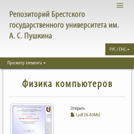
Toggle
Репозиторий Брестского
navigati
государственного университета им.
А. С. Пушкина
РУС / ENG
Просмотр элемента
Физика компьютеров
Открыть
1.pdf (16.80Mb)