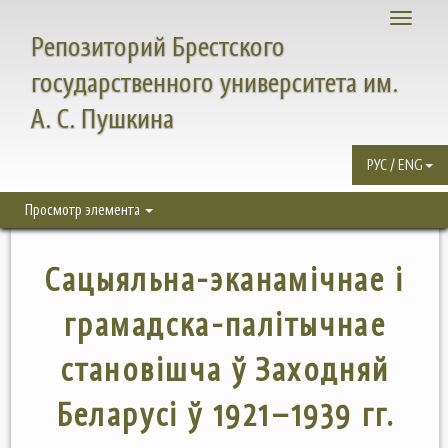
Toggle
Репозиторий Брестского
navigati
государственного университета им.
А. С. Пушкина
РУС / ENG
Просмотр элемента
Сацыяльна-эканамічнае і
грамадска-палітычнае
становішча ў Заходняй
Беларусі ў 1921–1939 гг.