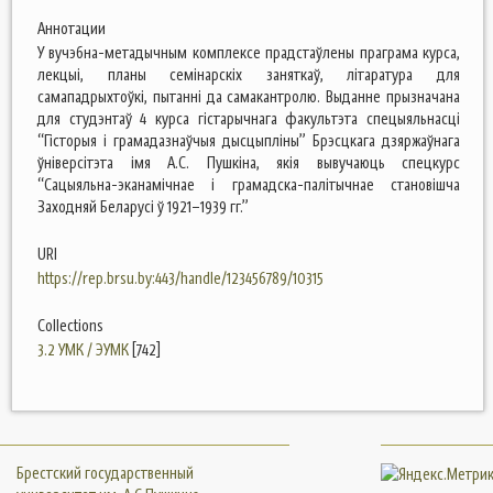
Аннотации
У вучэбна-метадычным комплексе прадстаўлены праграма курса,
лекцыі, планы семінарскіх заняткаў, літаратура для
самападрыхтоўкі, пытанні да самакантролю. Выданне прызначана
для студэнтаў 4 курса гістарычнага факультэта спецыяльнасці
“Гісторыя і грамадазнаўчыя дысцыпліны” Брэсцкага дзяржаўнага
ўніверсітэта імя А.С. Пушкіна, якія вывучаюць спецкурс
“Сацыяльна-эканамічнае і грамадска-палітычнае становішча
Заходняй Беларусі ў 1921–1939 гг.”
URI
https://rep.brsu.by:443/handle/123456789/10315
Collections
3.2 УМК / ЭУМК
[742]
Брестский государственный