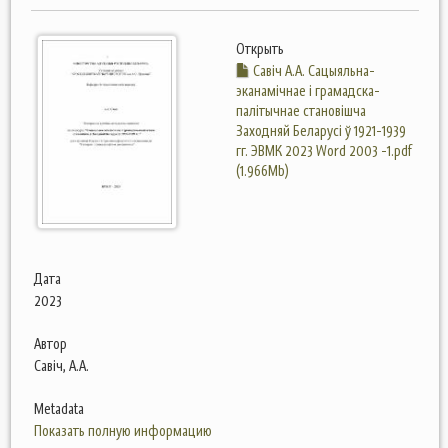
Открыть
Савіч А.А. Сацыяльна-
эканамічнае і грамадска-
палітычнае становішча
Заходняй Беларусі ў 1921-1939
гг. ЭВМК 2023 Word 2003 -1.pdf
(1.966Mb)
Дата
2023
Автор
Савіч, А.А.
Metadata
Показать полную информацию