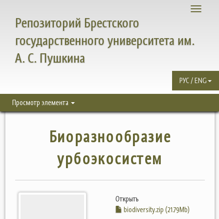
Toggle
Репозиторий Брестского
navigati
государственного университета им.
А. С. Пушкина
РУС / ENG
Просмотр элемента
Биоразнообразие
урбоэкосистем
Открыть
biodiversity.zip (21.79Mb)