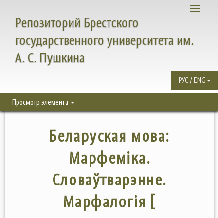
Toggle
Репозиторий Брестского
navigati
государственного университета им.
А. С. Пушкина
РУС / ENG
Просмотр элемента
Беларуская мова:
Марфемiка.
Словаўтварэнне.
Марфалогiя [