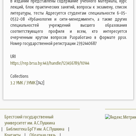
В издании представлены содержание учебного материала, курс
лекций, блок практических занятий, вопросы к экзамену, список
литературы, тесты Адресуется студентам специальности 6-05-
0532-08 «Урбанология и сити-менеджмент», а также других
специальностей учреждений высшего образования
соответствующего профиля и всем, кто интересуется
очерченным крутом вопросов Разработано в формате ppsx.
Номер государственной регистрации 2392440687
URI
https://rep.brsu.by:443/handle/123456789/10144
Collections
3.2 УМК / ЭУМК
[742]
Брестский государственный
университет им. А.С.Пушкина
|
Библиотека БрГУ им. А.С.Пушкина
|
Контакты
|
Обратная связь
|