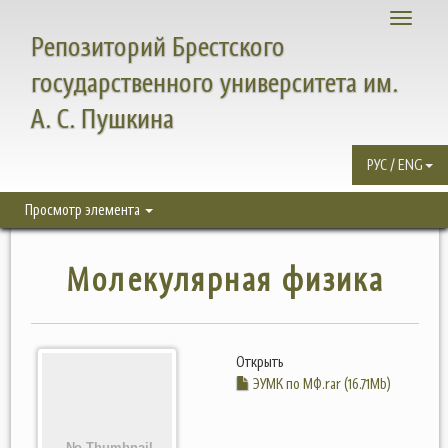
Toggle
Репозиторий Брестского
navigati
государственного университета им.
А. С. Пушкина
РУС / ENG
Просмотр элемента
Молекулярная физика
Открыть
ЭУМК по МФ.rar (16.71Mb)