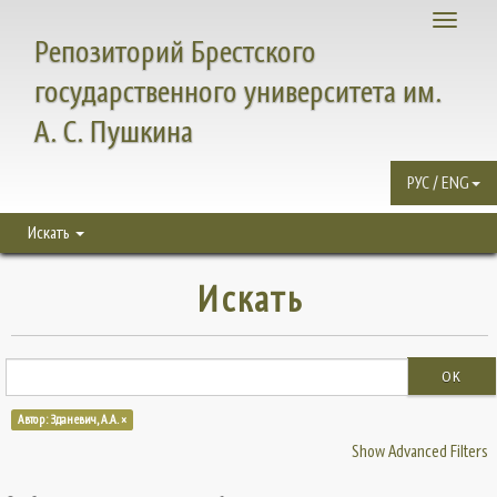
Toggle
Репозиторий Брестского
navigati
государственного университета им.
А. С. Пушкина
РУС / ENG
Искать
Искать
OK
Автор: Зданевич, А.А. ×
Show Advanced Filters