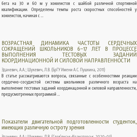
бега на 30 и 60 м у хоккеистов с шайбой различной спортивной
квалификации. Определены темпы роста скоростных способностей у
хоккеистов, начиная с ...
ВОЗРАСТНАЯ ДИНАМИКА ЧАСТОТЫ СЕРДЕЧНЫХ
СОКРАЩЕНИЙ ШКОЛЬНИКОВ 6–17 ЛЕТ В ПРОЦЕССЕ
ВЫПОЛНЕНИЯ ТЕСТОВЫХ ЗАДАНИЙ
КООРДИНАЦИОННОЙ И СИЛОВОЙ НАПРАВЛЕННОСТИ
Зданевич, А.А.
;
Шукевич, Л.В.
(
БрГУ Имени А.С. Пушкина
,
2011
)
В статье рассматриваются вопросы, связанные с особенностями реакции
сердечно-сосудистой системы школьников различного возраста на
выполнение тестовых заданий координацонной и силовой направленности,
предусмотренных программой ...
Показатели двигательной подготовленности студенток,
имеющих различную остроту зрения
Зданевич, А.А.
;
Шукевич, Л.В.
(
Слов’янськ-Краматорськ
,
2020-03
)