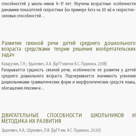
способностей у школь-ников 6–17 лет. Изучены возрастные особенности
динамики показателей скоростных (на примере бега на 30 м) и скоростно-
силовых способностей ...
Развитие связной речи детей среднего дошкольного
возраста средствами теории решения изобретательских
задач
Казаручик, Г.Н.
;
Зданевич, А.А.
(
БрГУ имени А.С. Пушкина
,
2018
)
Раскрывается сущность связной речи, особенности ее развития у детей
среднего дошкольного возраста. Подчеркивается значимость усвоения
дошкольниками грамматических форм и морфологических средств языка,
обогащения лексики и ...
ДВИГАТЕЛЬНЫЕ СПОСОБНОСТИ ШКОЛЬНИКОВ И
МЕТОДИКА ИХ РАЗВИТИЯ
Зданевич, А.А.
;
Шукевич, Л.В.
(
БрГУ им. А.С. Пушкина
,
2020
)