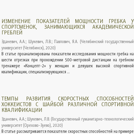
ИЗМЕНЕНИЕ ПОКАЗАТЕЛЕЙ МОЩНОСТИ ГРЕБКА У
СПОРТСМЕНОК, ЗАНИМАЮЩИХСЯ АКАДЕМИЧЕСКОЙ
ГРЕБЛЕЙ
Зданевич, А.А.
;
Шукевич, Л.В.
;
Павлович, Я.А.
(
Челябинский государственный
университет (Челябинск)
,
2020
)
В статье проанализированы показатели исследования мощности гребка на
шести отрезках при прохождении 500-метровой дистанции на гребном
тренажере «Концепт-2» у женщин и девушек высокой спортивной
квалификации, специализирующихся ...
ТЕМПЫ РАЗВИТИЯ СКОРОСТНЫХ СПОСОБНОСТЕЙ
ХОККЕИСТОВ С ШАЙБОЙ РАЗЛИЧНОЙ СПОРТИВНОЙ
КВАЛИФИКАЦИИ
Зданевич, А.А.
;
Шукевич, Л.В.
(
Государственный гуманитарно-технологический
университет (Орехово-Зуево)
,
2020
)
В статье рассматриваются показатели скоростных способностей на примере