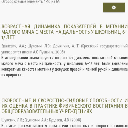
Отображаемые элементы 1-10 из 65
ВОЗРАСТНАЯ ДИНАМИКА ПОКАЗАТЕЛЕЙ В МЕТАНИИ
МАЛОГО МЯЧА С МЕСТА НА ДАЛЬНОСТЬ У ШКОЛЬНИЦ 6–
17 ЛЕТ
Зданевич, А.А.
;
Шукевич, Л.В.
;
Демянчик, А. Т.
(
Брестский государственный
университет имени А.С. Пушкина
,
2008
)
В исследовании анализируется возрастная динамика показателей метания
малого мяча с места на дальность у школьниц 6–17 лет. Были выявлены
конкретные качества метания у девушек правой и ле-вой рукой и динамика
их прироста ...
СКОРОСТНЫЕ И СКОРОСТНО-СИЛОВЫЕ СПОСОБНОСТИ И
ИХ ОЦЕНКА В ПРАКТИКЕ ФИЗИЧЕСКОГО ВОСПИТАНИЯ В
ОБЩЕОБРАЗОВАТЕЛЬНЫХ УЧРЕЖДЕНИЯХ
Шукевич, Л.В.
;
Зданевич, А.А.
;
Будовец, И.В.
(
2008
)
В статье рассматриваются показатели скоростных и скоростно-силовых