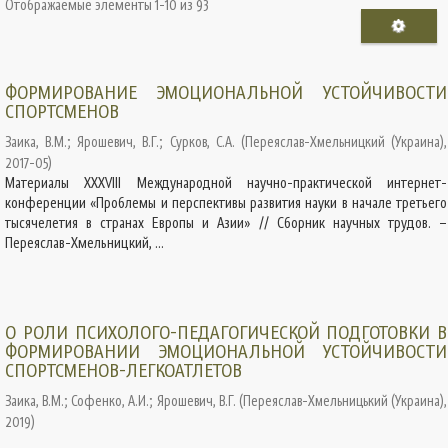
Отображаемые элементы 1-10 из 93
ФОРМИРОВАНИЕ ЭМОЦИОНАЛЬНОЙ УСТОЙЧИВОСТИ
СПОРТСМЕНОВ
Заика, В.М.
;
Ярошевич, В.Г.
;
Сурков, С.А.
(
Переяслав-Хмельницкий (Украина)
,
2017-05
)
Материалы XXХVІІІ Международной научно-практической интернет-
конференции «Проблемы и перспективы развития науки в начале третьего
тысячелетия в странах Европы и Азии» // Сборник научных трудов. –
Переяслав-Хмельницкий, ...
О РОЛИ ПСИХОЛОГО-ПЕДАГОГИЧЕСКОЙ ПОДГОТОВКИ В
ФОРМИРОВАНИИ ЭМОЦИОНАЛЬНОЙ УСТОЙЧИВОСТИ
СПОРТСМЕНОВ-ЛЕГКОАТЛЕТОВ
Заика, В.М.
;
Софенко, А.И.
;
Ярошевич, В.Г.
(
Переяслав-Хмельницький (Украина)
,
2019
)