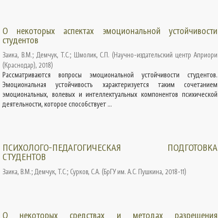
О некоторых аспектах эмоциональной устойчивости
студентов
Заика, В.М.
;
Демчук, Т.С.
;
Шмолик, С.П.
(
Научно-издательский центр Априори
(Краснодар)
,
2018
)
Рассматриваются вопросы эмоциональной устойчивости студентов.
Эмоциональная устойчивость характеризуется таким сочетанием
эмоциональных, волевых и интеллектуальных компонентов психической
деятельности, которое способствует ...
ПСИХОЛОГО-ПЕДАГОГИЧЕСКАЯ ПОДГОТОВКА
СТУДЕНТОВ
Заика, В.М.
;
Демчук, Т.С.
;
Сурков, С.А.
(
БрГУ им. А.С. Пушкина
,
2018-11
)
О некоторых средствах и методах разрешения