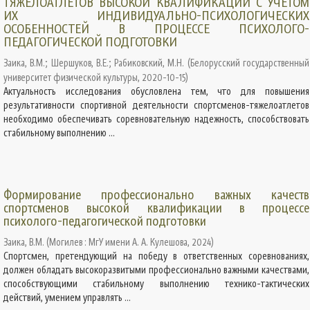
ТЯЖЕЛОАТЛЕТОВ ВЫСОКОЙ КВАЛИФИКАЦИИ С УЧЕТОМ
ИХ ИНДИВИДУАЛЬНО-ПСИХОЛОГИЧЕСКИХ
ОСОБЕННОСТЕЙ В ПРОЦЕССЕ ПСИХОЛОГО-
ПЕДАГОГИЧЕСКОЙ ПОДГОТОВКИ
Заика, В.М.
;
Шершуков, В.Е.
;
Рабиковский, М.Н.
(
Белорусский государственный
университет физической культуры
,
2020-10-15
)
Актуальность исследования обусловлена ​​тем, что для повышения
результативности спортивной деятельности спортсменов-тяжелоатлетов
необходимо обеспечивать соревновательную надежность, способствовать
стабильному выполнению ...
Формирование профессионально важных качеств
спортсменов высокой квалификации в процессе
психолого-педагогической подготовки
Заика, В.М.
(
Могилев : МгУ имени А. А. Кулешова
,
2024
)
Спортсмен, претендующий на победу в ответственных соревнованиях,
должен обладать высокоразвитыми профессионально важными качествами,
способствующими стабильному выполнению технико-тактических
действий, умением управлять ...