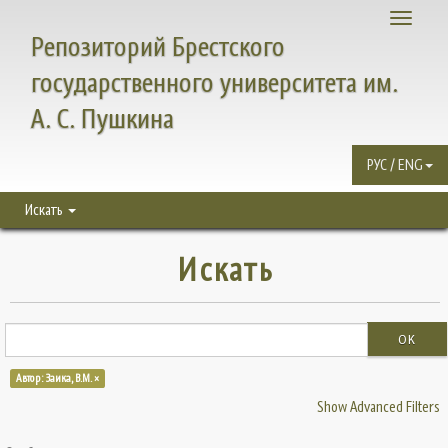
Toggle
Репозиторий Брестского
navigati
государственного университета им.
А. С. Пушкина
РУС / ENG
Искать
Искать
OK
Автор: Заика, В.М. ×
Show Advanced Filters