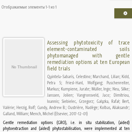
Отображаемые элементы 1-1 из 1
Assessing phytotoxicity of trace
element-contaminated soils
phytomanaged with gentle
remediation options at ten European
field trials
Quintela-Sabarís, Celestino
;
Marchand, Lilian
;
Kidd,
Petra S
;
Friesl-Hanl, Wolfgang
;
Puschenreiter,
Markus
;
Kumpiene, Jurate
;
Müller, Ingo
;
Neu, Silke
;
Janssen, Jolien
;
Vangronsveld, Jaco
;
Dimitriou,
Ioannis
;
Siebielec, Grzegorz
;
Gałązka, Rafał
;
Bert,
Valérie
;
Herzig, Rolf
;
Cundy, Andrew B.
;
Oustrière, Nadège
;
Kolbas, Aliaksandr
;
Galland, William
;
Mench, Michel
(
Elsevier
,
2017-12-01
)
Gentle remediation options (GRO), i.e. in situ stabilization, (aided)
phytoextraction and (aided) phytostabilisation, were implemented at ten