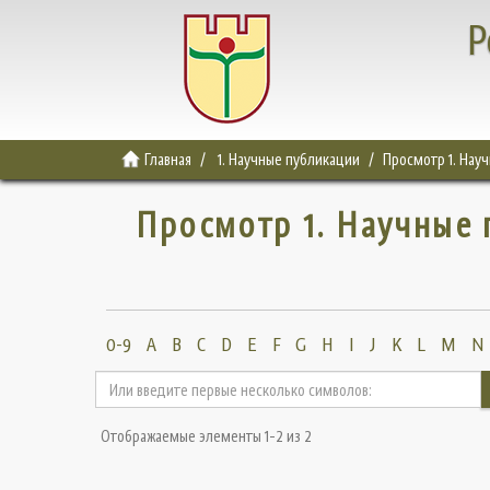
Р
Главная
1. Научные публикации
Просмотр 1. Нау
Просмотр 1. Научные 
0-9
A
B
C
D
E
F
G
H
I
J
K
L
M
N
Отображаемые элементы 1-2 из 2