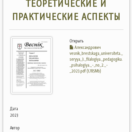
ТЕОРЕТИЧЕСКИЕ И
ПРАКТИЧЕСКИЕ АСПЕКТЫ
Открыть
Александрович
vesnik_brestskaga_universiteta._
seryya_3._filalogiya._pedagogika.
_psihalogiya._-_no_2._-
_2023.pdf (1.785Mb)
Дата
2023
Автор