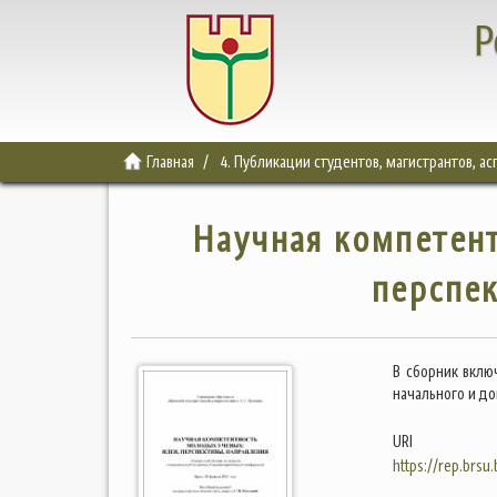
Р
Главная
4. Публикации студентов, магистрантов, а
Научная компетент
перспек
В сборник вклю
начального и до
URI
https://rep.brsu