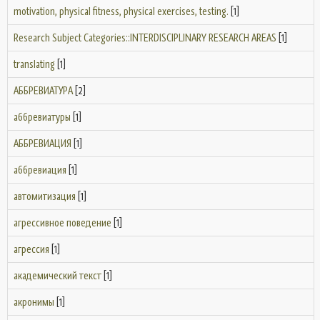
motivation, physical fitness, physical exercises, testing.
[1]
Research Subject Categories::INTERDISCIPLINARY RESEARCH AREAS
[1]
translating
[1]
АББРЕВИАТУРА
[2]
аббревиатуры
[1]
АББРЕВИАЦИЯ
[1]
аббревиация
[1]
автомитизация
[1]
агрессивное поведение
[1]
агрессия
[1]
академический текст
[1]
акронимы
[1]