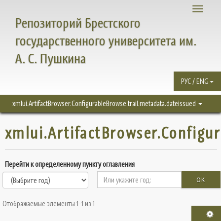
Toggle
Репозиторий Брестского
navigati
государственного университета им.
А. С. Пушкина
РУС / ENG
xmlui.ArtifactBrowser.ConfigurableBrowse.trail.metadata.dateissued
xmlui.ArtifactBrowser.Configu
Перейти к определенному пункту оглавления
OK
Отображаемые элементы 1-1 из 1