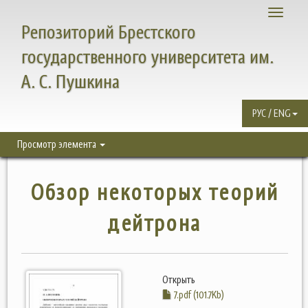
Toggle
Репозиторий Брестского
navigati
государственного университета им.
А. С. Пушкина
РУС / ENG
Просмотр элемента
Обзор некоторых теорий
дейтрона
Открыть
7.pdf (101.7Kb)