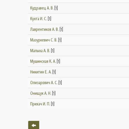
Кудравец А. В.
[1]
Кухта И. С.
[1]
Лаврентиков А. В.
[1]
Мазуркевич С. В.
[1]
Малыха А. В.
[1]
Мушинская К. А.
[1]
Никитин Е. А.
[1]
Олизарович А. С.
[1]
Онищук А. Н.
[1]
Прихач И. П.
[1]