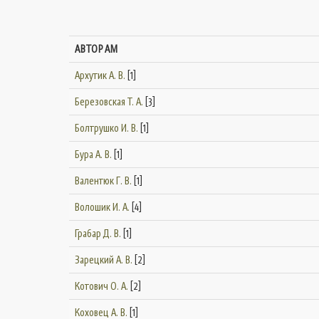
АВТОРАМ
Архутик А. В.
[1]
Березовская Т. А.
[3]
Болтрушко И. В.
[1]
Бура А. В.
[1]
Валентюк Г. В.
[1]
Волошик И. А.
[4]
Грабар Д. В.
[1]
Зарецкий А. В.
[2]
Котович О. А.
[2]
Коховец А. В.
[1]