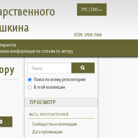
арственного
РУС / ENG
ушкина
ISSN:
2709-7366
спирантов
иалы конференции по статьям по автору
ору
Поиск по всему репозиторию
В этой коллекции
ПРОСМОТР
ВЕСЬ РЕПОЗИТОРИЙ
Сообщества и коллекции
Дата публикации