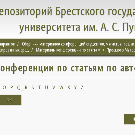
епозиторий Брестского госуд
университета им. А. С. П
спирантов
Сборники материалов конференций студентов, магистрантов, а
сированных сред
Материалы конференции по статьям
Просмотр Матер
онференции по статьям по авт
O
P
Q
R
S
T
U
V
W
X
Y
Z
OK