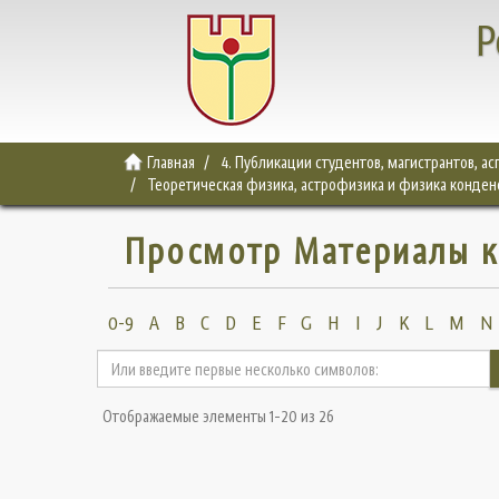
Р
Главная
4. Публикации студентов, магистрантов, а
Теоретическая физика, астрофизика и физика конден
Просмотр Материалы к
0-9
A
B
C
D
E
F
G
H
I
J
K
L
M
N
Отображаемые элементы 1-20 из 26