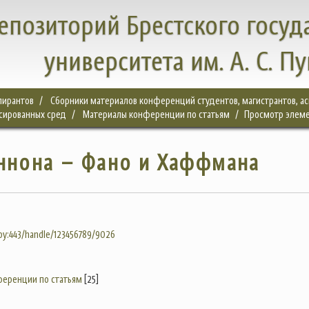
епозиторий Брестского госуд
университета им. А. С. П
спирантов
Сборники материалов конференций студентов, магистрантов, а
сированных сред
Материалы конференции по статьям
Просмотр элем
ннона – Фано и Хаффмана
.by:443/handle/123456789/9026
еренции по статьям
[25]