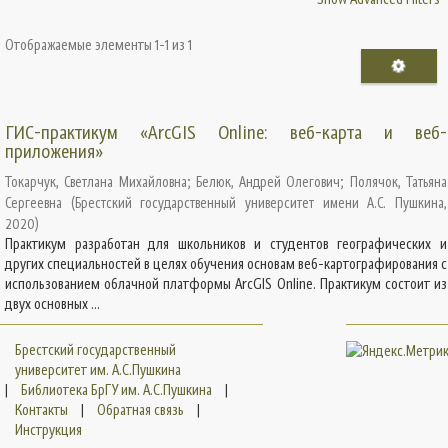
Отображаемые элементы 1-1 из 1
ГИС-практикум «ArcGIS Online: веб-карта и веб-
приложения»
Токарчук, Светлана Михайловна
;
Белюк, Андрей Олегович
;
Полячок, Татьяна
Сергеевна
(
Брестский государственный университет имени А.С. Пушкина
,
2020
)
Практикум разработан для школьников и студентов географических и
других специальностей в целях обучения основам веб-картографирования с
использованием облачной платформы ArcGIS Online. Практикум состоит из
двух основных ...
Брестский государственный
университет им. А.С.Пушкина
|
Библиотека БрГУ им. А.С.Пушкина
|
Контакты
|
Обратная связь
|
Инструкция