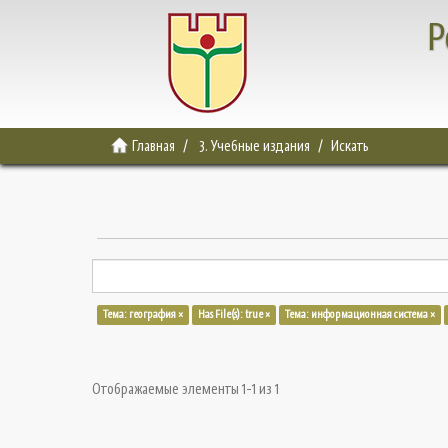
Р
Главная
3. Учебные издания
Искать
Тема: география ×
Has File(s): true ×
Тема: информационная система ×
Отображаемые элементы 1-1 из 1