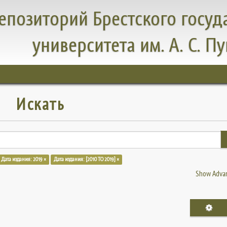
епозиторий Брестского госуд
университета им. А. С. П
Искать
Дата издания: 2019 ×
Дата издания: [2010 TO 2019] ×
Show Advan