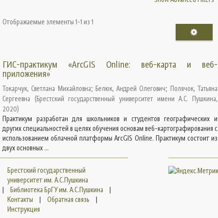
Отображаемые элементы 1-1 из 1
ГИС-практикум «ArcGIS Online: веб-карта и веб-
приложения»
Токарчук, Светлана Михайловна
;
Белюк, Андрей Олегович
;
Полячок, Татьяна
Сергеевна
(
Брестский государственный университет имени А.С. Пушкина
,
2020
)
Практикум разработан для школьников и студентов географических и
других специальностей в целях обучения основам веб-картографирования с
использованием облачной платформы ArcGIS Online. Практикум состоит из
двух основных ...
Брестский государственный
университет им. А.С.Пушкина
|
Библиотека БрГУ им. А.С.Пушкина
|
Контакты
|
Обратная связь
|
Инструкция