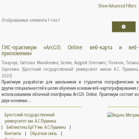
Show Advanced Filters
Отображаемые элементы 1-1 из 1
ГИС-практикум «ArcGIS Online: веб-карта и веб-
приложения»
Токарчук, Светлана Михайловна
;
Белюк, Андрей Олегович
;
Полячок, Татьяна
Сергеевна
(
Брестский государственный университет имени А.С. Пушкина
,
2020
)
Практикум разработан для школьников и студентов географических и
других специальностей в целях обучения основам веб-картографирования с
использованием облачной платформы ArcGIS Online. Практикум состоит из
двух основных ...
Брестский государственный
университет им. А.С.Пушкина
|
Библиотека БрГУ им. А.С.Пушкина
|
Контакты
|
Обратная связь
|