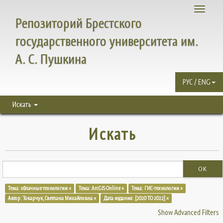
Toggle
Репозиторий Брестского
navigati
государственного университета им.
А. С. Пушкина
РУС / ENG
Искать
Искать
OK
Тема: облачные технологии ×
Тема: ArcGIS Online ×
Тема: ГИС-технологии ×
Автор: Токарчук, Светлана Михайловна ×
Дата издания: [2020 TO 2022] ×
Show Advanced Filters