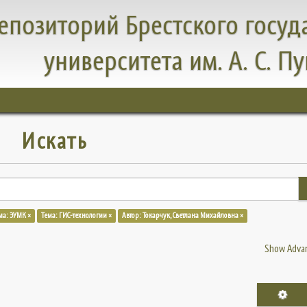
епозиторий Брестского госуд
университета им. А. С. П
Искать
ма: ЭУМК ×
Тема: ГИС-технологии ×
Автор: Токарчук, Светлана Михайловна ×
Show Advan