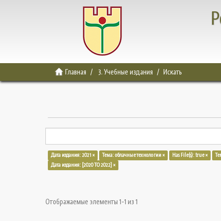
Р
Главная
3. Учебные издания
Искать
Дата издания: 2021 ×
Тема: облачные технологии ×
Has File(s): true ×
Те
Дата издания: [2020 TO 2022] ×
Отображаемые элементы 1-1 из 1