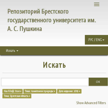
Toggle
Репозиторий Брестского
navigati
государственного университета им.
А. С. Пушкина
РУС / ENG
Искать
Искать
OK
Has File(s): true ×
Тема: памятники природы ×
Дата издания: 2019 ×
Тема: Брестская область ×
Show Advanced Filters