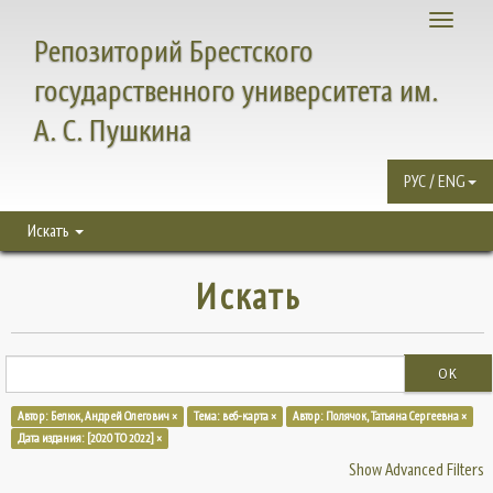
Toggle
Репозиторий Брестского
navigati
государственного университета им.
А. С. Пушкина
РУС / ENG
Искать
Искать
OK
Автор: Белюк, Андрей Олегович ×
Тема: веб-карта ×
Автор: Полячок, Татьяна Сергеевна ×
Дата издания: [2020 TO 2022] ×
Show Advanced Filters