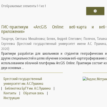
Отображаемые элементы 1-1 из 1
ГИС-практикум «ArcGIS Online: веб-карта и веб-
приложения»
Токарчук, Светлана Михайловна
;
Белюк, Андрей Олегович
;
Полячок, Татьяна
Сергеевна
(
Брестский государственный университет имени А.С. Пушкина
,
2020
)
Практикум разработан для школьников и студентов географических и
других специальностей в целях обучения основам веб-картографирования с
использованием облачной платформы ArcGIS Online. Практикум состоит из
двух основных ...
Брестский государственный
университет им. А.С.Пушкина
|
Библиотека БрГУ им. А.С.Пушкина
|
Контакты
|
Обратная связь
|
Инструкция