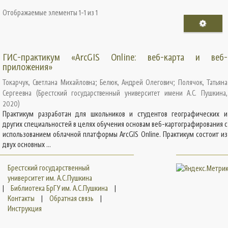
Отображаемые элементы 1-1 из 1
ГИС-практикум «ArcGIS Online: веб-карта и веб-
приложения»
Токарчук, Светлана Михайловна
;
Белюк, Андрей Олегович
;
Полячок, Татьяна
Сергеевна
(
Брестский государственный университет имени А.С. Пушкина
,
2020
)
Практикум разработан для школьников и студентов географических и
других специальностей в целях обучения основам веб-картографирования с
использованием облачной платформы ArcGIS Online. Практикум состоит из
двух основных ...
Брестский государственный
университет им. А.С.Пушкина
|
Библиотека БрГУ им. А.С.Пушкина
|
Контакты
|
Обратная связь
|
Инструкция