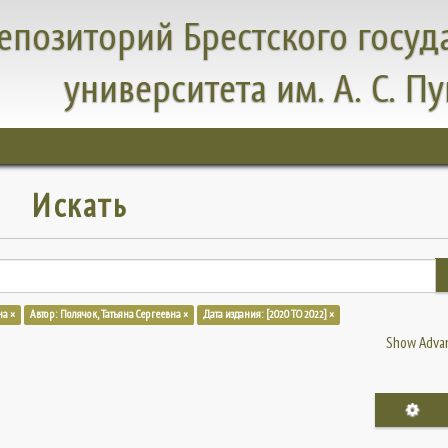
епозиторий Брестского госуд
университета им. А. С. П
Искать
на ×
Автор: Полячок, Татьяна Сергеевна ×
Дата издания: [2020 TO 2022] ×
Show Advan