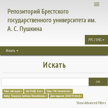
Toggle
Репозиторий Брестского
navigati
государственного университета им.
А. С. Пушкина
РУС / ENG
Искать
Искать
OK
Тема: веб-карта ×
Has File(s): true ×
Тема: ГИС-технологии ×
Автор: Токарчук, Светлана Михайловна ×
Дата издания: [2020 TO 2022] ×
Show Advanced Filters