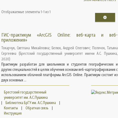
Отображаемые элементы 1-1 из 1
ГИС-практикум «ArcGIS Online: веб-карта и веб-
приложения»
Токарчук, Светлана Михайловна
;
Белюк, Андрей Олегович
;
Полячок, Татьяна
Сергеевна
(
Брестский государственный университет имени А.С. Пушкина
,
2020
)
Практикум разработан для школьников и студентов географических и
других специальностей в целях обучения основам веб-картографирования с
использованием облачной платформы ArcGIS Online. Практикум состоит из
двух основных ...
Брестский государственный
университет им. А.С.Пушкина
|
Библиотека БрГУ им. А.С.Пушкина
|
Контакты
|
Обратная связь
|
Инструкция